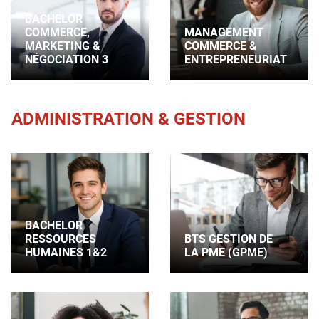
BACHELOR
COMMERCE,
MANAGEMENT
MARKETING &
COMMERCE &
NÉGOCIATION 3
ENTREPRENEURIAT
ADMINISTRATION & GESTION
BACHELOR
RESSOURCES
BTS GESTION DE
HUMAINES 1&2
LA PME (GPME)