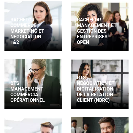
BACHELOR
BACHELOR
COMMERCE
MANAGEMENT ET
MARKETING ET
GESTION DES
NÉGOCIATION
ENTREPRISES
1&2
OPEN
BTS
BTS
NÉGOCIATION ET
MANAGEMENT
DIGITALISATION
COMMERCIAL
DE LA RELATION
OPÉRATIONNEL
CLIENT (NDRC)