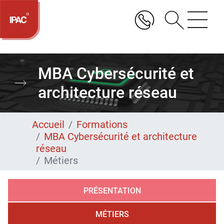
Aller
au
contenu
principal
MBA Cybersécurité et
architecture réseau
Accueil
Formations
MBA Cybersécurité et architecture
réseau
Métiers
PRÉSENTATION
MÉTIERS