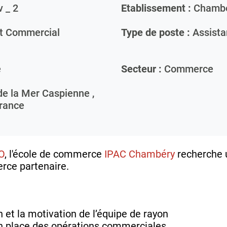
 _ 2
Etablissement :
Chamb
 Commercial
Type de poste :
Assista
e
Secteur :
Commerce
de la Mer Caspienne ,
rance
O
, l'école de commerce
IPAC Chambéry
recherche
rce partenaire.
n et la motivation de l’équipe de rayon
en place des opérations commerciales