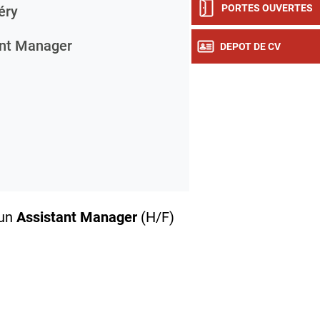
PORTES OUVERTES
éry
nt Manager
DEPOT DE CV
 un
Assistant Manager
(H/F)