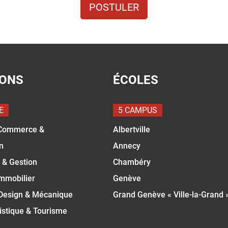
POSTULER
IONS
ÉCOLES
E
5 CAMPUS
Commerce &
Albertville
n
Annecy
 & Gestion
Chambéry
Immobilier
Genève
 Design & Mécanique
Grand Genève « Ville-la-Grand 
istique & Tourisme