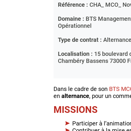
Référence :
CHA_ MCO_ Nov
Domaine :
BTS Management
Opérationnel
Type de contrat :
Alternanc
Localisation :
15 boulevard 
Chambéry Bassens
73000
F
Dans le cadre de son
BTS MC
en
alternance
, pour un comme
MISSIONS
Participer à l’animatio
Contribuer à la mise 