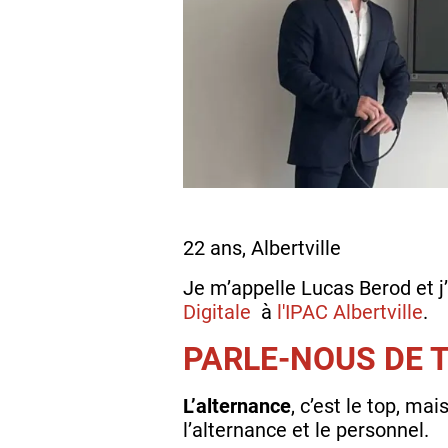
22 ans, Albertville
Je m’appelle Lucas Berod et j
Digitale
à
l'IPAC Albertville
.
PARLE-NOUS DE 
L’alternance
, c’est le top, mai
l’alternance et le personnel.