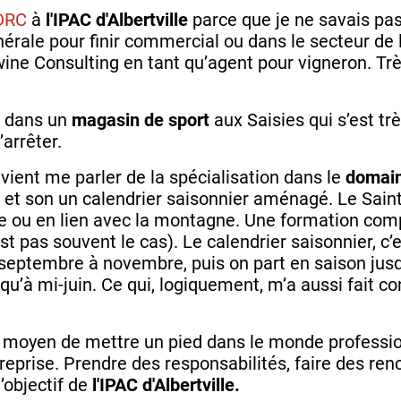
DRC
à
l'IPAC d'Albertville
parce que je ne savais pas 
rale pour finir commercial ou dans le secteur de la 
ine Consulting en tant qu’agent pour vigneron. Tr
S
dans un
magasin de sport
aux Saisies qui s’est t
’arrêter.
n vient me parler de la spécialisation dans le
domain
et son un calendrier saisonnier aménagé. Le Saint
e ou en lien avec la montagne. Une formation comp
 pas souvent le cas). Le calendrier saisonnier, c’e
septembre à novembre, puis on part en saison jusqu’
squ’à mi-juin. Ce qui, logiquement, m’a aussi fait c
le moyen de mettre un pied dans le monde professio
prise. Prendre des responsabilités, faire des ren
l’objectif de
l'IPAC d'Albertville.