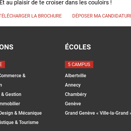
 Et au plaisir de te croiser dans les couloirs !
TÉLÉCHARGER LA BROCHURE
DÉPOSER MA CANDIDATUR
IONS
ÉCOLES
E
5 CAMPUS
Commerce &
Albertville
n
Annecy
 & Gestion
Chambéry
Immobilier
Genève
 Design & Mécanique
Grand Genève « Ville-la-Grand 
istique & Tourisme