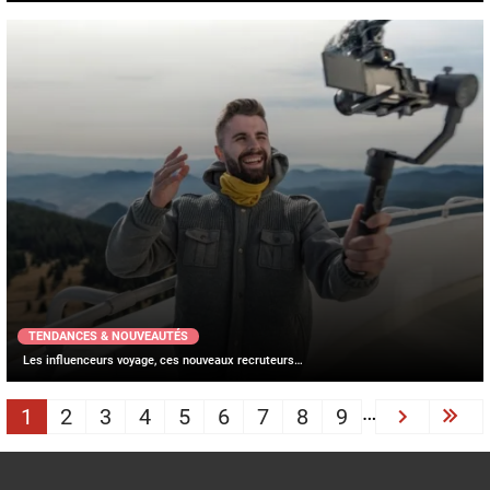
TENDANCES & NOUVEAUTÉS
Les influenceurs voyage, ces nouveaux recruteurs…
PAGINATION
…
1
2
3
4
5
6
7
8
9
Next ›
Las